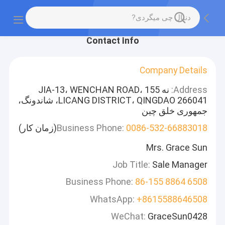
Contact Info
Company Details
Address:
نه 155 JIA-13، WENCHAN ROAD،
LICANG DISTRICT، QINGDAO 266041، شاندونگ،
جمهوری خلق چین
0086-532-66883018
Business Phone:
(زمان کار)
Mrs. Grace Sun
Job Title:
Sale Manager
Business Phone:
86-155 8864 6508
WhatsApp:
+8615588646508
WeChat:
GraceSun0428