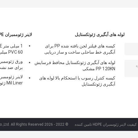
لوله های آبگیری ژئوتکستایل
لاینر ژئوممبران HDPE
کیسه های فیلتر لجن بافته شده PP برای
آبگیری خط ساحلی ساخت و ساز دریایی
PVC 60 میلی متر مقاوم در برابر سوراخ
بازسازی شد
لوله های آبگیری ژئوتکستایل محافظ فرسایش
برای ضد نشت
PP 120KN مشکی
کیسه کنترل رسوب با استحکام بالا لوله های
Mil Liner ژئوممبران برای مخزن آب
آبگیری ژئوتکستایل
لاینر ژئوممبران HDPE تامین کننده.
© 2022 - 2026 Shandong Hassan New Materials Co.,Ltd. All Rights Reserved.