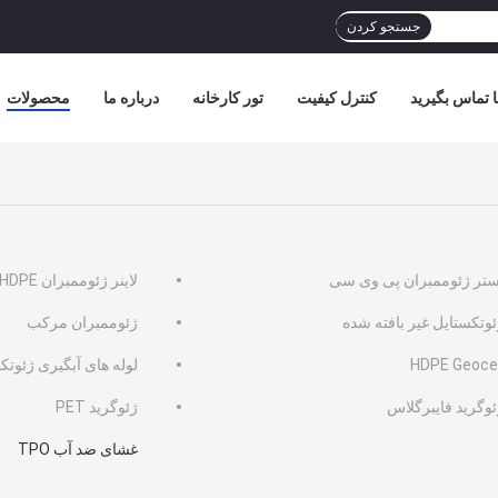
جستجو کردن
ا تماس بگیرید
کنترل کیفیت
تور کارخانه
درباره ما
محصولات
ستر ژئوممبران پی وی سی
لاینر ژئوممبران HDPE
ئوتکستایل غیر بافته شده
ژئوممبران مرکب
HDPE Geocel
لوله های آبگیری ژئوتک
ئوگرید فایبرگلاس
ژئوگرید PET
غشای ضد آب TPO