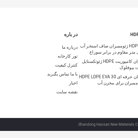
در باره
1 میلی متر HDPE ژئوممبران صاف استخر آب
درباره ما
تور کارخانه
ورق ژئوممبران کامپوزیت HDPE ژئوتکستایل
کنترل کیفیت
 بیوفلوک
با ما تماس بگیرید
لاینر ژئوممبران حرفه ای HDPE LDPE EVA 30
اخبار
نقشه سایت