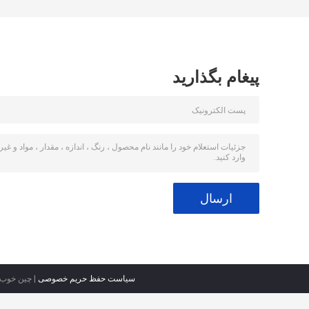
پیغام بگذارید
سیاست حفظ حریم خصوصی
| چین خوب کیفیت 