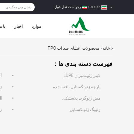
درخواست نقل قول
|
Persian
موارد
اخبار
با م
خانه
محصولات
غشای ضد آب TPO
فهرست دسته بندی ها：
لاینر ژئوممبران LDPE
آ
پارچه ژئوتکستایل بافته شده
ژ
مش ژئوگرید پلاستیکی
l
ژئوبگ ژئوتکستایل
ژ