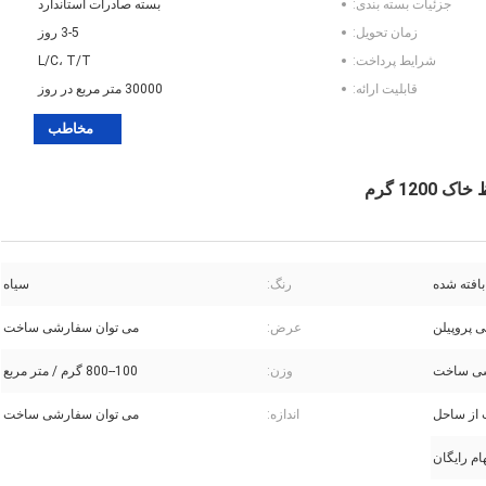
جزئیات بسته بندی:
بسته صادرات استاندارد
زمان تحویل:
3-5 روز
شرایط پرداخت:
L/C، T/T
قابلیت ارائه:
30000 متر مربع در روز
مخاطب
بافته شده
رنگ:
سیاه
عرض:
می توان سفارشی ساخت
شی ساخت
وزن:
100--800 گرم / متر مربع
از ساحل
اندازه:
می توان سفارشی ساخت
ام رایگان