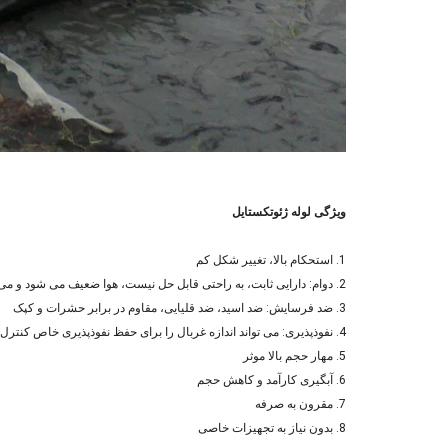
ویژگی لوله ژئوتکستایل
1. استحکام بالا، تغییر شکل کم
2. دوام: دارایی ثابت، به راحتی قابل حل نیست، هوا ضعیف می شود و می تواند ویژگی اصلی را طولانی مدت نگه دارد.
3. ضد فرسایش: ضد اسید، ضد قلیایی، مقاوم در برابر حشرات و کپک
4. نفوذپذیری: می تواند اندازه غربال را برای حفظ نفوذپذیری خاص کنترل کند
5. مهار حجم بالا موثر
6. آبگیری کارآمد و کاهش حجم
7. مقرون به صرفه
8. بدون نیاز به تجهیزات خاصی