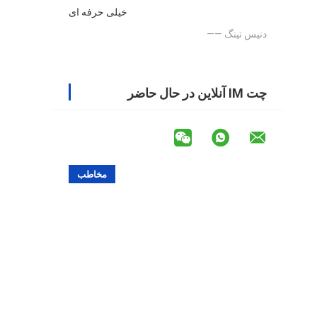
خیلی حرفه ای
—— دنیس تینگ
چت IM آنلاین در حال حاضر