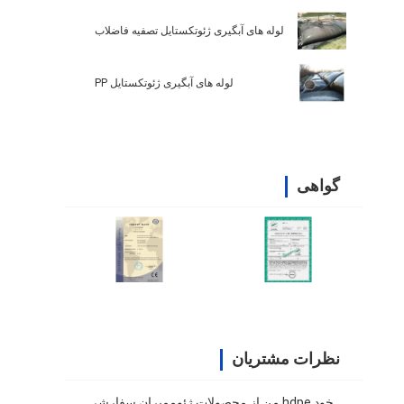
لوله های آبگیری ژئوتکستایل تصفیه فاضلاب
لوله های آبگیری ژئوتکستایل PP
گواهی
نظرات مشتریان
من از محصولات ژئوممبران سفارشی hdpe خود