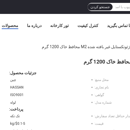
جستجو کردن
ا تماس بگیرید
کنترل کیفیت
تور کارخانه
درباره ما
محصولات
یل غیر بافته شده M2 محافظ خاک 1200 گرم
جزئیات محصول:
محل منبع:
چین
نام تجاری:
HASSAN
گواهی:
ISO9001
شماره مدل:
لوله
پرداخت:
دار حداقل تعداد سفارش:
تک تکه
قیمت:
$0.1-5/kg