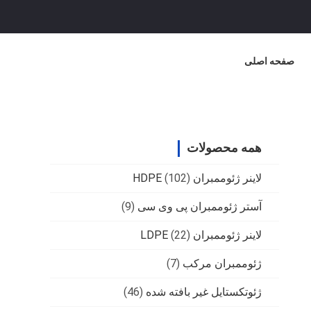
صفحه اصلی
همه محصولات
لاینر ژئوممبران HDPE
(102)
آستر ژئوممبران پی وی سی
(9)
لاینر ژئوممبران LDPE
(22)
ژئوممبران مرکب
(7)
ژئوتکستایل غیر بافته شده
(46)