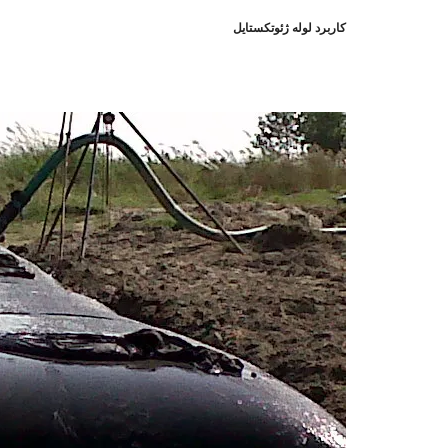
کاربرد لوله ژئوتکستایل