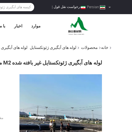
درخواست نقل قول
|
Persian
موارد
اخبار
با م
خانه
محصولات
لوله های آبگیری ژئوتکستایل
لوله های آبگیری ژئوتکستا
لوله های آبگیری ژئوتکستایل غیر بافته شده M2 محافظ خاک 1200 گرم
مق