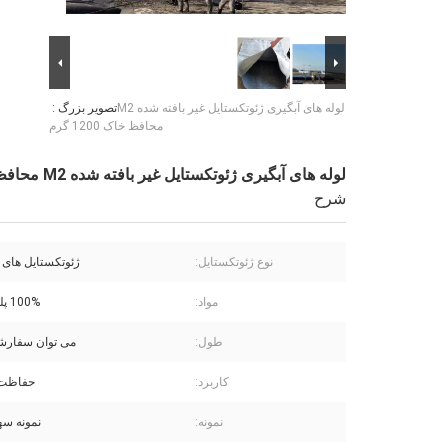
لوله های آبگیری ژئوتکستایل غیر بافته شده M2
تصویر بزرگ :
محافظ خاک 1200 گرم
لوله های آبگیری ژئوتکستایل غیر بافته شده M2 محافظ خاک 1200 گرم
شرح
نوع ژئوتکستایل:
ژئوتکستایل های 
مواد:
100% پلی پروپیلن
طول:
می توان سفار
کاربرد:
حفاظت 
نمونه:
نمونه سه